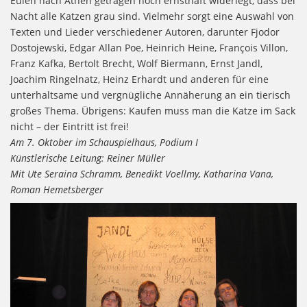
Eulen nach Athen getragen noch ernsthaft widerlegt, dass bei
Nacht alle Katzen grau sind. Vielmehr sorgt eine Auswahl von
Texten und Lieder verschiedener Autoren, darunter Fjodor
Dostojewski, Edgar Allan Poe, Heinrich Heine, François Villon,
Franz Kafka, Bertolt Brecht, Wolf Biermann, Ernst Jandl,
Joachim Ringelnatz, Heinz Erhardt und anderen für eine
unterhaltsame und vergnügliche Annäherung an ein tierisch
großes Thema. Übrigens: Kaufen muss man die Katze im Sack
nicht – der Eintritt ist frei!
Am 7. Oktober im Schauspielhaus, Podium I
Künstlerische Leitung: Reiner Müller
Mit Ute Seraina Schramm, Benedikt Voellmy, Katharina Vana,
Roman Hemetsberger